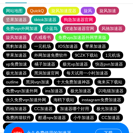
网站地图
QuickQ
旋风加速度器
旋风
旋风加速
坚果加速器
tiktok加速器
狗急加速器官网
免费vqn外网加速
小蓝鸟
优途加速器官网
风驰加速器
旋风加速器
八戒看书
免费vps加速器外网苹果版
黑豹加速器
一元机场
IOS加速器
苹果加速器
苹果加速器
外网加速免费软件
9CZK下载站
1元机场
vp免费加速
橘子加速器
极光vp加速器
快连pvn加速器
极光加速器
黑洞加速官网
每天试用一小时加速器
outline
黑洞vqn加速
十大免费加速神器
俺来买下载站
免费vqn加速外网
ins加速器
极光加速器
闪电猫加速器
永久免费vqn加速外网
海鸥下载站
instagram免费加速器
西柚加速器
CC加速器
加速器哪个好用
极光加速器
免费跨墙软件
酷通npv加速器
小牛加速器
CC加速器
quickq
云帆加速器
黑洞vp永久加速器
极光vqn官网
永久免费使用的加速器
下载