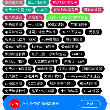
坚果加速器
tiktok加速器
狗急加速器官网
免费vqn外网加速
小蓝鸟
优途加速器官网
风驰加速器
旋风加速器
八戒看书
免费vps加速器外网苹果版
黑豹加速器
一元机场
IOS加速器
苹果加速器
苹果加速器
外网加速免费软件
9CZK下载站
1元机场
智康汉化软件下载站
vp免费加速
橘子加速器
极光vp加速器
快连pvn加速器
极光加速器
黑洞加速官网
每天试用一小时加速器
outline
黑洞vqn加速
十大免费加速神器
俺来买下载站
免费vqn加速外网
ins加速器
极光加速器
闪电猫加速器
永久免费vqn加速外网
海鸥下载站
instagram免费加速器
西柚加速器
CC加速器
加速器哪个好用
极光加速器
免费跨墙软件
酷通npv加速器
小牛加速器
CC加速器
quickq
云帆加速器
黑洞vp永久加速器
极光vqn官网
永久免费使用的加速器
下载