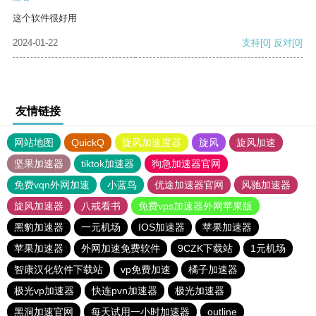
这个软件很好用
2024-01-22
支持
[0]
反对
[0]
友情链接
网站地图
QuickQ
旋风加速度器
旋风
旋风加速
坚果加速器
tiktok加速器
狗急加速器官网
免费vqn外网加速
小蓝鸟
优途加速器官网
风驰加速器
旋风加速器
八戒看书
免费vps加速器外网苹果版
黑豹加速器
一元机场
IOS加速器
苹果加速器
苹果加速器
外网加速免费软件
9CZK下载站
1元机场
智康汉化软件下载站
vp免费加速
橘子加速器
极光vp加速器
快连pvn加速器
极光加速器
黑洞加速官网
每天试用一小时加速器
outline