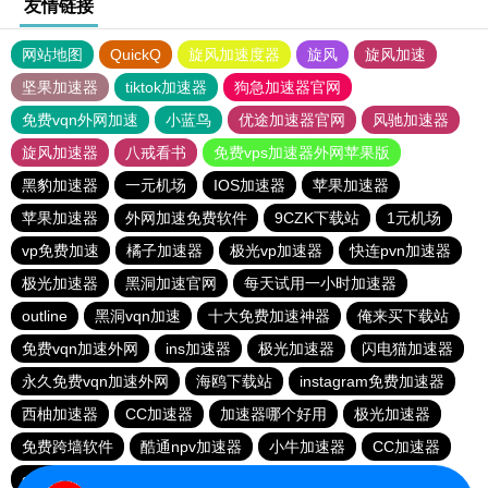
友情链接
网站地图
QuickQ
旋风加速度器
旋风
旋风加速
坚果加速器
tiktok加速器
狗急加速器官网
免费vqn外网加速
小蓝鸟
优途加速器官网
风驰加速器
旋风加速器
八戒看书
免费vps加速器外网苹果版
黑豹加速器
一元机场
IOS加速器
苹果加速器
苹果加速器
外网加速免费软件
9CZK下载站
1元机场
vp免费加速
橘子加速器
极光vp加速器
快连pvn加速器
极光加速器
黑洞加速官网
每天试用一小时加速器
outline
黑洞vqn加速
十大免费加速神器
俺来买下载站
免费vqn加速外网
ins加速器
极光加速器
闪电猫加速器
永久免费vqn加速外网
海鸥下载站
instagram免费加速器
西柚加速器
CC加速器
加速器哪个好用
极光加速器
免费跨墙软件
酷通npv加速器
小牛加速器
CC加速器
quickq
云帆加速器
黑洞vp永久加速器
极光vqn官网