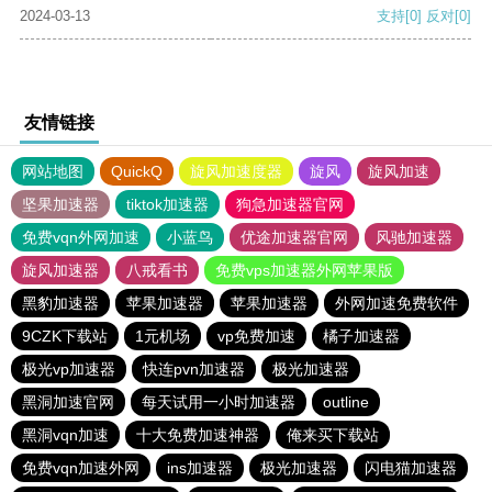
2024-03-13
支持
[0]
反对
[0]
友情链接
网站地图
QuickQ
旋风加速度器
旋风
旋风加速
坚果加速器
tiktok加速器
狗急加速器官网
免费vqn外网加速
小蓝鸟
优途加速器官网
风驰加速器
旋风加速器
八戒看书
免费vps加速器外网苹果版
黑豹加速器
苹果加速器
苹果加速器
外网加速免费软件
9CZK下载站
1元机场
vp免费加速
橘子加速器
极光vp加速器
快连pvn加速器
极光加速器
黑洞加速官网
每天试用一小时加速器
outline
黑洞vqn加速
十大免费加速神器
俺来买下载站
免费vqn加速外网
ins加速器
极光加速器
闪电猫加速器