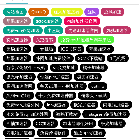
网站地图
QuickQ
旋风加速度器
旋风
旋风加速
坚果加速器
tiktok加速器
狗急加速器官网
免费vqn外网加速
小蓝鸟
优途加速器官网
风驰加速器
旋风加速器
八戒看书
免费vps加速器外网苹果版
黑豹加速器
一元机场
IOS加速器
苹果加速器
苹果加速器
外网加速免费软件
9CZK下载站
1元机场
智康汉化软件下载站
vp免费加速
橘子加速器
极光vp加速器
快连pvn加速器
极光加速器
黑洞加速官网
每天试用一小时加速器
outline
黑洞vqn加速
十大免费加速神器
俺来买下载站
免费vqn加速外网
ins加速器
极光加速器
闪电猫加速器
永久免费vqn加速外网
海鸥下载站
instagram免费加速器
西柚加速器
CC加速器
加速器哪个好用
极光加速器
闪电猫加速器
免费跨墙软件
酷通npv加速器