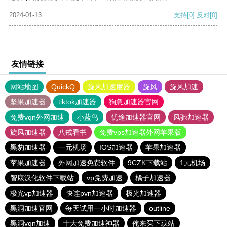
2024-01-13
支持
[0]
反对
[0]
友情链接
网站地图
QuickQ
旋风加速度器
旋风
旋风加速
坚果加速器
tiktok加速器
狗急加速器官网
免费vqn外网加速
小蓝鸟
优途加速器官网
风驰加速器
旋风加速器
八戒看书
免费vps加速器外网苹果版
黑豹加速器
一元机场
IOS加速器
苹果加速器
苹果加速器
外网加速免费软件
9CZK下载站
1元机场
智康汉化软件下载站
vp免费加速
橘子加速器
极光vp加速器
快连pvn加速器
极光加速器
黑洞加速官网
每天试用一小时加速器
outline
黑洞vqn加速
十大免费加速神器
俺来买下载站