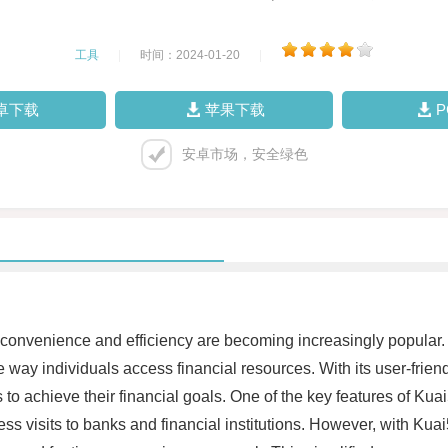
工具
|
时间：2024-01-20
|
卓下载
苹果下载
安卓市场，安全绿色
ffer convenience and efficiency are becoming increasingly popula
he way individuals access financial resources. With its user-fri
o achieve their financial goals. One of the key features of Kuai
ss visits to banks and financial institutions. However, with Kua