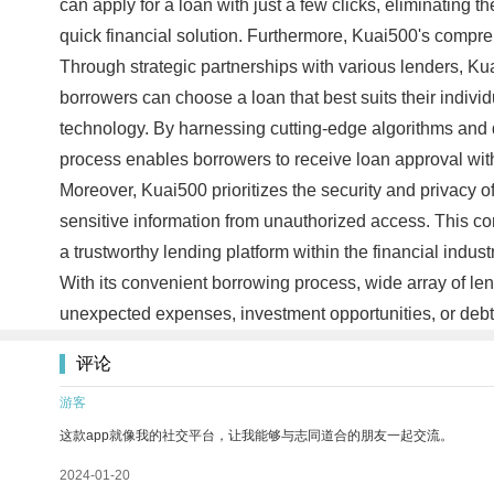
can apply for a loan with just a few clicks, eliminating
quick financial solution. Furthermore, Kuai500's compre
Through strategic partnerships with various lenders, Kuai
borrowers can choose a loan that best suits their indivi
technology. By harnessing cutting-edge algorithms and da
process enables borrowers to receive loan approval with
Moreover, Kuai500 prioritizes the security and privacy of
sensitive information from unauthorized access. This c
a trustworthy lending platform within the financial indus
With its convenient borrowing process, wide array of le
unexpected expenses, investment opportunities, or debt
评论
游客
这款app就像我的社交平台，让我能够与志同道合的朋友一起交流。
2024-01-20