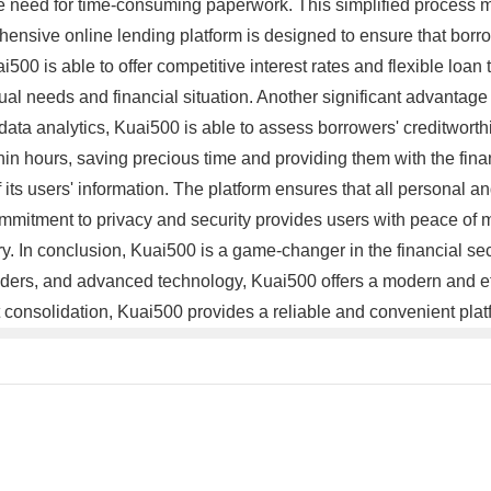
 the need for time-consuming paperwork. This simplified process 
hensive online lending platform is designed to ensure that borro
500 is able to offer competitive interest rates and flexible loan
dual needs and financial situation. Another significant advantage
ta analytics, Kuai500 is able to assess borrowers' creditworthin
in hours, saving precious time and providing them with the fina
 its users' information. The platform ensures that all personal a
ommitment to privacy and security provides users with peace of
try. In conclusion, Kuai500 is a game-changer in the financial se
nders, and advanced technology, Kuai500 offers a modern and effi
 consolidation, Kuai500 provides a reliable and convenient plat