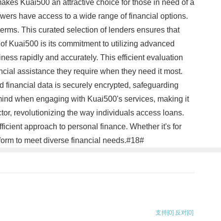
makes Kuai500 an attractive choice for those in need of a
wers have access to a wide range of financial options.
 terms. This curated selection of lenders ensures that
 of Kuai500 is its commitment to utilizing advanced
ess rapidly and accurately. This efficient evaluation
ncial assistance they require when they need it most.
nd financial data is securely encrypted, safeguarding
 mind when engaging with Kuai500's services, making it
ctor, revolutionizing the way individuals access loans.
cient approach to personal finance. Whether it's for
form to meet diverse financial needs.#18#
支持
[0]
反对
[0]