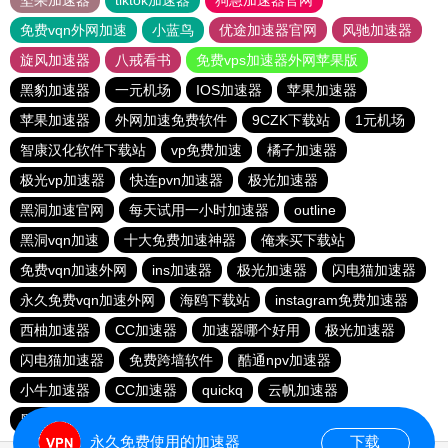
坚果加速器
tiktok加速器
狗急加速器官网
免费vqn外网加速
小蓝鸟
优途加速器官网
风驰加速器
旋风加速器
八戒看书
免费vps加速器外网苹果版
黑豹加速器
一元机场
IOS加速器
苹果加速器
苹果加速器
外网加速免费软件
9CZK下载站
1元机场
智康汉化软件下载站
vp免费加速
橘子加速器
极光vp加速器
快连pvn加速器
极光加速器
黑洞加速官网
每天试用一小时加速器
outline
黑洞vqn加速
十大免费加速神器
俺来买下载站
免费vqn加速外网
ins加速器
极光加速器
闪电猫加速器
永久免费vqn加速外网
海鸥下载站
instagram免费加速器
西柚加速器
CC加速器
加速器哪个好用
极光加速器
闪电猫加速器
免费跨墙软件
酷通npv加速器
小牛加速器
CC加速器
quickq
云帆加速器
黑洞vp永久加速器
极光vqn官网
永久免费使用的加速器
下载