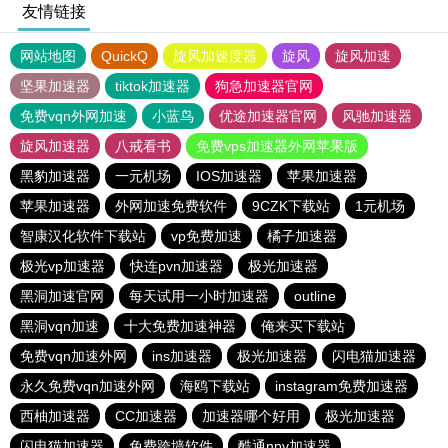
友情链接
网站地图
QuickQ
旋风加速度器
旋风
旋风加速
坚果加速器
tiktok加速器
狗急加速器官网
免费vqn外网加速
小蓝鸟
优途加速器官网
风驰加速器
旋风加速器
八戒看书
免费vps加速器外网苹果版
黑豹加速器
一元机场
IOS加速器
苹果加速器
苹果加速器
外网加速免费软件
9CZK下载站
1元机场
智康汉化软件下载站
vp免费加速
橘子加速器
极光vp加速器
快连pvn加速器
极光加速器
黑洞加速官网
每天试用一小时加速器
outline
黑洞vqn加速
十大免费加速神器
俺来买下载站
免费vqn加速外网
ins加速器
极光加速器
闪电猫加速器
永久免费vqn加速外网
海鸥下载站
instagram免费加速器
西柚加速器
CC加速器
加速器哪个好用
极光加速器
闪电猫加速器
免费跨墙软件
酷通npv加速器