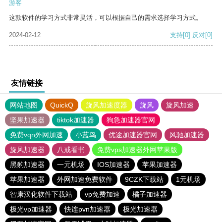
游客
这款软件的学习方式非常灵活，可以根据自己的需求选择学习方式。
2024-02-12
支持
[0]
反对
[0]
友情链接
网站地图
QuickQ
旋风加速度器
旋风
旋风加速
坚果加速器
tiktok加速器
狗急加速器官网
免费vqn外网加速
小蓝鸟
优途加速器官网
风驰加速器
旋风加速器
八戒看书
免费vps加速器外网苹果版
黑豹加速器
一元机场
IOS加速器
苹果加速器
苹果加速器
外网加速免费软件
9CZK下载站
1元机场
智康汉化软件下载站
vp免费加速
橘子加速器
极光vp加速器
快连pvn加速器
极光加速器