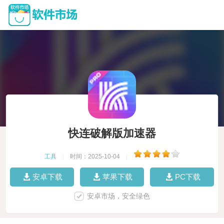
快连破解版加速器
工具
|
时间：2025-10-04
|
安卓下载
苹果下载
PC下载
安卓市场，安全绿色