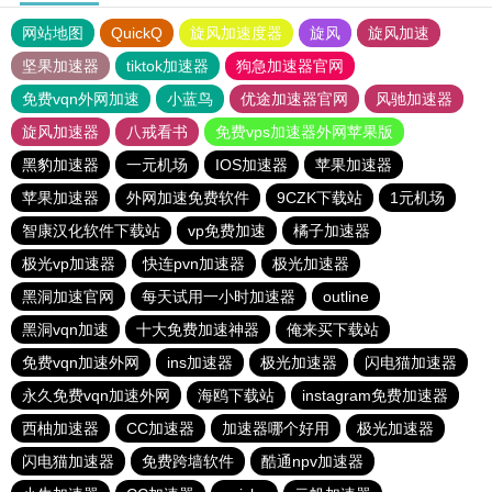
网站地图
QuickQ
旋风加速度器
旋风
旋风加速
坚果加速器
tiktok加速器
狗急加速器官网
免费vqn外网加速
小蓝鸟
优途加速器官网
风驰加速器
旋风加速器
八戒看书
免费vps加速器外网苹果版
黑豹加速器
一元机场
IOS加速器
苹果加速器
苹果加速器
外网加速免费软件
9CZK下载站
1元机场
智康汉化软件下载站
vp免费加速
橘子加速器
极光vp加速器
快连pvn加速器
极光加速器
黑洞加速官网
每天试用一小时加速器
outline
黑洞vqn加速
十大免费加速神器
俺来买下载站
免费vqn加速外网
ins加速器
极光加速器
闪电猫加速器
永久免费vqn加速外网
海鸥下载站
instagram免费加速器
西柚加速器
CC加速器
加速器哪个好用
极光加速器
闪电猫加速器
免费跨墙软件
酷通npv加速器