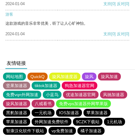
2024-01-04
支持
[0]
反对
[0]
游客
这款游戏的音乐非常优美，听了让人心旷神怡。
2024-01-04
支持
[0]
反对
[0]
友情链接
网站地图
QuickQ
旋风加速度器
旋风
旋风加速
坚果加速器
tiktok加速器
狗急加速器官网
免费vqn外网加速
小蓝鸟
优途加速器官网
风驰加速器
旋风加速器
八戒看书
免费vps加速器外网苹果版
黑豹加速器
一元机场
IOS加速器
苹果加速器
苹果加速器
外网加速免费软件
9CZK下载站
1元机场
智康汉化软件下载站
vp免费加速
橘子加速器