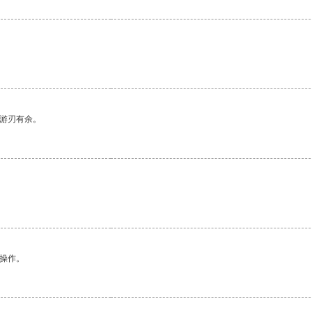
中游刃有余。
悉操作。