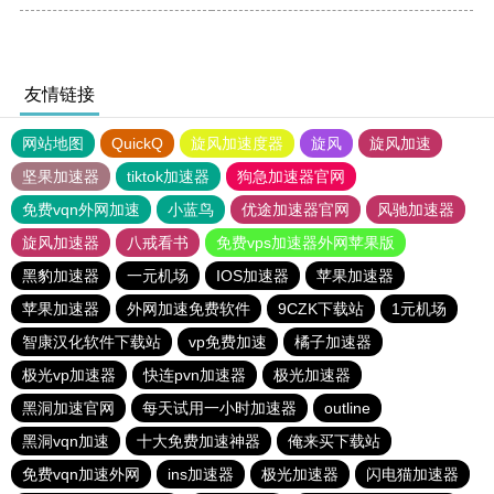
友情链接
网站地图
QuickQ
旋风加速度器
旋风
旋风加速
坚果加速器
tiktok加速器
狗急加速器官网
免费vqn外网加速
小蓝鸟
优途加速器官网
风驰加速器
旋风加速器
八戒看书
免费vps加速器外网苹果版
黑豹加速器
一元机场
IOS加速器
苹果加速器
苹果加速器
外网加速免费软件
9CZK下载站
1元机场
智康汉化软件下载站
vp免费加速
橘子加速器
极光vp加速器
快连pvn加速器
极光加速器
黑洞加速官网
每天试用一小时加速器
outline
黑洞vqn加速
十大免费加速神器
俺来买下载站
免费vqn加速外网
ins加速器
极光加速器
闪电猫加速器