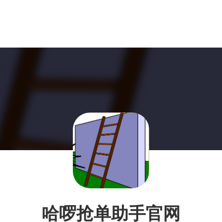
哈啰抢单助手官网