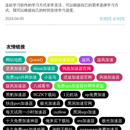
这款学习软件的学习方式非常灵活，可以根据自己的需求选择学习方
式。我可以根据自己的时间安排学习进度。
2024-04-05
支持
[0]
反对
[0]
友情链接
网站地图
QuickQ
旋风加速度器
旋风
旋风加速
坚果加速器
tiktok加速器
狗急加速器官网
免费vqn外网加速
小蓝鸟
优途加速器官网
风驰加速器
旋风加速器
八戒看书
免费vps加速器外网苹果版
黑豹加速器
9CZK下载站
1元机场
vp免费加速
快连pvn加速器
极光加速器
黑洞加速官网
每天试用一小时加速器
outline
黑洞vqn加速
十大免费加速神器
俺来买下载站
ins加速器
极光加速器
永久免费vqn加速外网
海鸥下载站
instagram免费加速器