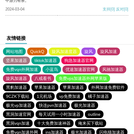
中游刃有余。
2024-03-04
支持
[0]
反对
[0]
友情链接
网站地图
QuickQ
旋风加速度器
旋风
旋风加速
坚果加速器
tiktok加速器
狗急加速器官网
免费vqn外网加速
小蓝鸟
优途加速器官网
风驰加速器
旋风加速器
八戒看书
免费vps加速器外网苹果版
黑豹加速器
苹果加速器
苹果加速器
外网加速免费软件
9CZK下载站
1元机场
vp免费加速
橘子加速器
极光vp加速器
快连pvn加速器
极光加速器
黑洞加速官网
每天试用一小时加速器
outline
黑洞vqn加速
十大免费加速神器
俺来买下载站
免费vqn加速外网
ins加速器
极光加速器
闪电猫加速器