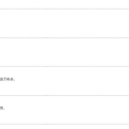
中游刃有余。
情。