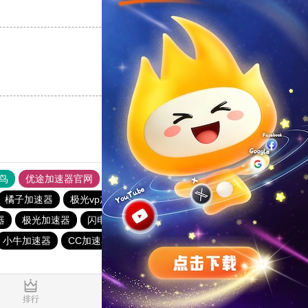
支持
[0]
反对
[0]
支持
[0]
反对
[0]
鸟
优途加速器官网
风驰加速器
旋风加速器
八戒看书
橘子加速器
极光vp加速器
快连pvn加速器
极光加速器
器
极光加速器
闪电猫加速器
永久免费vqn加速外网
小牛加速器
CC加速器
quickq
云帆加速器
1.465283s
排行
推荐