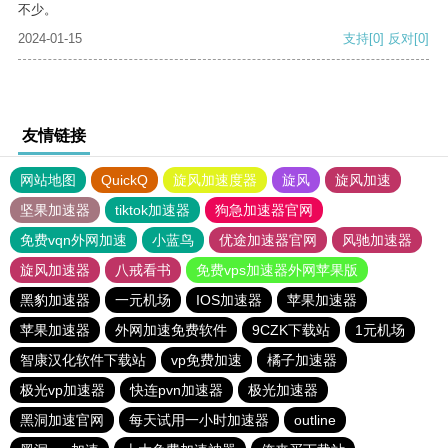
不少。
2024-01-15
支持
[0]
反对
[0]
友情链接
网站地图
QuickQ
旋风加速度器
旋风
旋风加速
坚果加速器
tiktok加速器
狗急加速器官网
免费vqn外网加速
小蓝鸟
优途加速器官网
风驰加速器
旋风加速器
八戒看书
免费vps加速器外网苹果版
黑豹加速器
一元机场
IOS加速器
苹果加速器
苹果加速器
外网加速免费软件
9CZK下载站
1元机场
智康汉化软件下载站
vp免费加速
橘子加速器
极光vp加速器
快连pvn加速器
极光加速器
黑洞加速官网
每天试用一小时加速器
outline