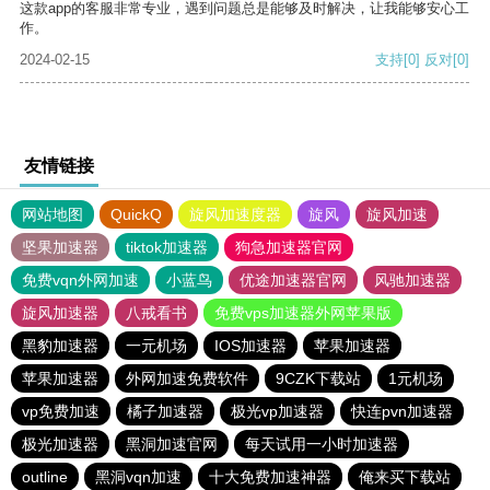
这款app的客服非常专业，遇到问题总是能够及时解决，让我能够安心工
作。
2024-02-15
支持
[0]
反对
[0]
友情链接
网站地图
QuickQ
旋风加速度器
旋风
旋风加速
坚果加速器
tiktok加速器
狗急加速器官网
免费vqn外网加速
小蓝鸟
优途加速器官网
风驰加速器
旋风加速器
八戒看书
免费vps加速器外网苹果版
黑豹加速器
一元机场
IOS加速器
苹果加速器
苹果加速器
外网加速免费软件
9CZK下载站
1元机场
vp免费加速
橘子加速器
极光vp加速器
快连pvn加速器
极光加速器
黑洞加速官网
每天试用一小时加速器
outline
黑洞vqn加速
十大免费加速神器
俺来买下载站