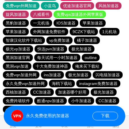
免费vqn外网加速
小蓝鸟
优途加速器官网
风驰加速器
旋风加速器
八戒看书
免费vps加速器外网苹果版
黑豹加速器
一元机场
IOS加速器
苹果加速器
苹果加速器
外网加速免费软件
9CZK下载站
1元机场
智康汉化软件下载站
vp免费加速
橘子加速器
极光vp加速器
快连pvn加速器
极光加速器
黑洞加速官网
每天试用一小时加速器
outline
黑洞vqn加速
十大免费加速神器
俺来买下载站
免费vqn加速外网
ins加速器
极光加速器
闪电猫加速器
永久免费vqn加速外网
海鸥下载站
instagram免费加速器
西柚加速器
CC加速器
加速器哪个好用
极光加速器
免费跨墙软件
酷通npv加速器
小牛加速器
CC加速器
quickq
云帆加速器
黑洞vp永久加速器
极光vqn官网
永久免费使用的加速器
下载
1.495504s
首页
安卓
苹果
排行
推荐