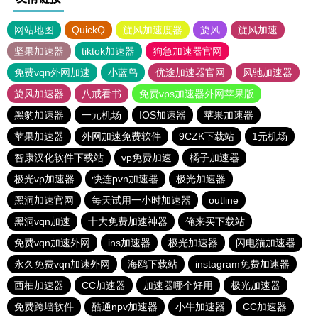
网站地图
QuickQ
旋风加速度器
旋风
旋风加速
坚果加速器
tiktok加速器
狗急加速器官网
免费vqn外网加速
小蓝鸟
优途加速器官网
风驰加速器
旋风加速器
八戒看书
免费vps加速器外网苹果版
黑豹加速器
一元机场
IOS加速器
苹果加速器
苹果加速器
外网加速免费软件
9CZK下载站
1元机场
智康汉化软件下载站
vp免费加速
橘子加速器
极光vp加速器
快连pvn加速器
极光加速器
黑洞加速官网
每天试用一小时加速器
outline
黑洞vqn加速
十大免费加速神器
俺来买下载站
免费vqn加速外网
ins加速器
极光加速器
闪电猫加速器
永久免费vqn加速外网
海鸥下载站
instagram免费加速器
西柚加速器
CC加速器
加速器哪个好用
极光加速器
免费跨墙软件
酷通npv加速器
小牛加速器
CC加速器