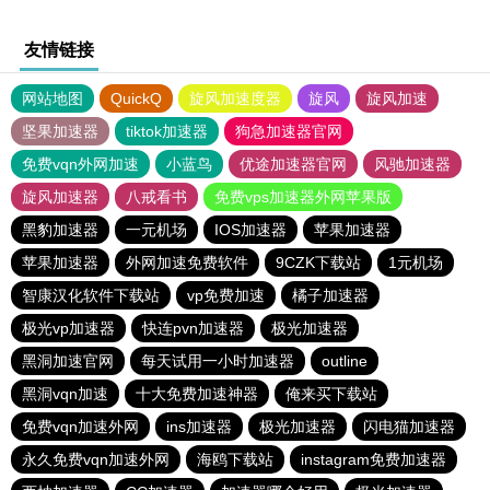
友情链接
网站地图
QuickQ
旋风加速度器
旋风
旋风加速
坚果加速器
tiktok加速器
狗急加速器官网
免费vqn外网加速
小蓝鸟
优途加速器官网
风驰加速器
旋风加速器
八戒看书
免费vps加速器外网苹果版
黑豹加速器
一元机场
IOS加速器
苹果加速器
苹果加速器
外网加速免费软件
9CZK下载站
1元机场
智康汉化软件下载站
vp免费加速
橘子加速器
极光vp加速器
快连pvn加速器
极光加速器
黑洞加速官网
每天试用一小时加速器
outline
黑洞vqn加速
十大免费加速神器
俺来买下载站
免费vqn加速外网
ins加速器
极光加速器
闪电猫加速器
永久免费vqn加速外网
海鸥下载站
instagram免费加速器