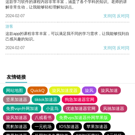
这款学习软件的课程内容非常丰富，涵盖了各个学科的知识。老师的讲
解非常生动，让我能够轻松理解知识点。
2024-02-07
支持
[0]
反对
[0]
游客
这款app的课程非常丰富，可以满足我不同的学习需求，让我能够找到自
己感兴趣的知识。
2024-02-07
支持
[0]
反对
[0]
友情链接
网站地图
QuickQ
旋风加速度器
旋风
旋风加速
坚果加速器
tiktok加速器
狗急加速器官网
免费vqn外网加速
小蓝鸟
优途加速器官网
风驰加速器
旋风加速器
八戒看书
免费vps加速器外网苹果版
黑豹加速器
一元机场
IOS加速器
苹果加速器