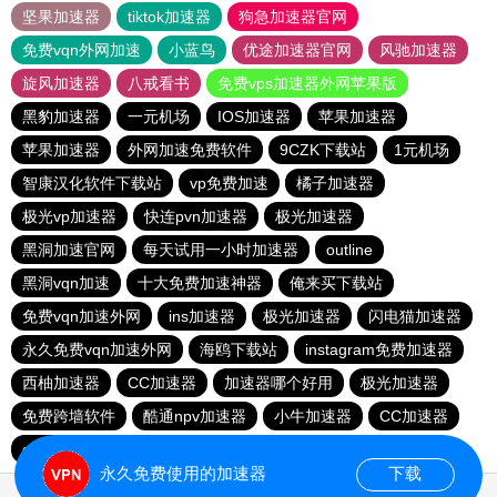
坚果加速器
tiktok加速器
狗急加速器官网
免费vqn外网加速
小蓝鸟
优途加速器官网
风驰加速器
旋风加速器
八戒看书
免费vps加速器外网苹果版
黑豹加速器
一元机场
IOS加速器
苹果加速器
苹果加速器
外网加速免费软件
9CZK下载站
1元机场
智康汉化软件下载站
vp免费加速
橘子加速器
极光vp加速器
快连pvn加速器
极光加速器
黑洞加速官网
每天试用一小时加速器
outline
黑洞vqn加速
十大免费加速神器
俺来买下载站
免费vqn加速外网
ins加速器
极光加速器
闪电猫加速器
永久免费vqn加速外网
海鸥下载站
instagram免费加速器
西柚加速器
CC加速器
加速器哪个好用
极光加速器
免费跨墙软件
酷通npv加速器
小牛加速器
CC加速器
quickq
云帆加速器
黑洞vp永久加速器
极光vqn官网
永久免费使用的加速器
下载