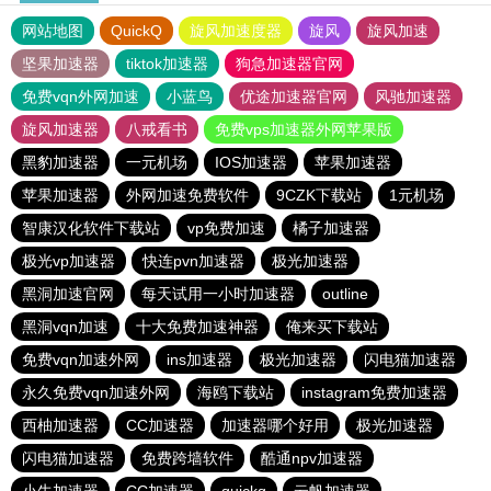
网站地图
QuickQ
旋风加速度器
旋风
旋风加速
坚果加速器
tiktok加速器
狗急加速器官网
免费vqn外网加速
小蓝鸟
优途加速器官网
风驰加速器
旋风加速器
八戒看书
免费vps加速器外网苹果版
黑豹加速器
一元机场
IOS加速器
苹果加速器
苹果加速器
外网加速免费软件
9CZK下载站
1元机场
智康汉化软件下载站
vp免费加速
橘子加速器
极光vp加速器
快连pvn加速器
极光加速器
黑洞加速官网
每天试用一小时加速器
outline
黑洞vqn加速
十大免费加速神器
俺来买下载站
免费vqn加速外网
ins加速器
极光加速器
闪电猫加速器
永久免费vqn加速外网
海鸥下载站
instagram免费加速器
西柚加速器
CC加速器
加速器哪个好用
极光加速器
闪电猫加速器
免费跨墙软件
酷通npv加速器