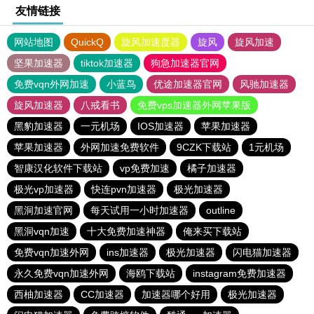
友情链接
网站地图
QuickQ
旋风加速度器
旋风
旋风加速
坚果加速器
tiktok加速器
狗急加速器官网
免费vqn外网加速
小蓝鸟
优途加速器官网
风驰加速器
旋风加速器
八戒看书
免费vps加速器外网苹果版
黑豹加速器
一元机场
IOS加速器
苹果加速器
苹果加速器
外网加速免费软件
9CZK下载站
1元机场
智康汉化软件下载站
vp免费加速
橘子加速器
极光vp加速器
快连pvn加速器
极光加速器
黑洞加速官网
每天试用一小时加速器
outline
黑洞vqn加速
十大免费加速神器
俺来买下载站
免费vqn加速外网
ins加速器
极光加速器
闪电猫加速器
永久免费vqn加速外网
海鸥下载站
instagram免费加速器
西柚加速器
CC加速器
加速器哪个好用
极光加速器