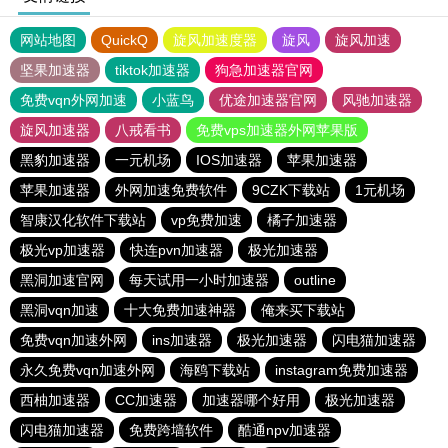
网站地图
QuickQ
旋风加速度器
旋风
旋风加速
坚果加速器
tiktok加速器
狗急加速器官网
免费vqn外网加速
小蓝鸟
优途加速器官网
风驰加速器
旋风加速器
八戒看书
免费vps加速器外网苹果版
黑豹加速器
一元机场
IOS加速器
苹果加速器
苹果加速器
外网加速免费软件
9CZK下载站
1元机场
智康汉化软件下载站
vp免费加速
橘子加速器
极光vp加速器
快连pvn加速器
极光加速器
黑洞加速官网
每天试用一小时加速器
outline
黑洞vqn加速
十大免费加速神器
俺来买下载站
免费vqn加速外网
ins加速器
极光加速器
闪电猫加速器
永久免费vqn加速外网
海鸥下载站
instagram免费加速器
西柚加速器
CC加速器
加速器哪个好用
极光加速器
闪电猫加速器
免费跨墙软件
酷通npv加速器