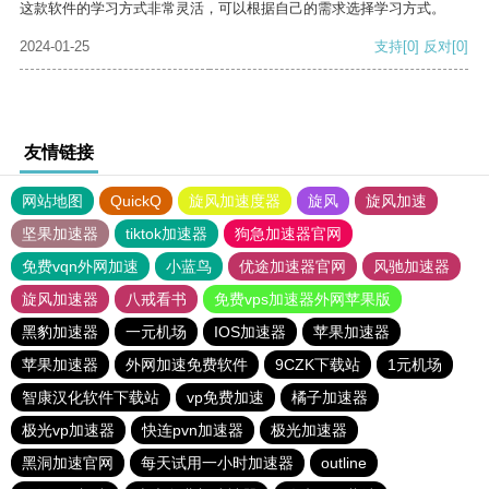
这款软件的学习方式非常灵活，可以根据自己的需求选择学习方式。
2024-01-25
支持
[0]
反对
[0]
友情链接
网站地图
QuickQ
旋风加速度器
旋风
旋风加速
坚果加速器
tiktok加速器
狗急加速器官网
免费vqn外网加速
小蓝鸟
优途加速器官网
风驰加速器
旋风加速器
八戒看书
免费vps加速器外网苹果版
黑豹加速器
一元机场
IOS加速器
苹果加速器
苹果加速器
外网加速免费软件
9CZK下载站
1元机场
智康汉化软件下载站
vp免费加速
橘子加速器
极光vp加速器
快连pvn加速器
极光加速器
黑洞加速官网
每天试用一小时加速器
outline