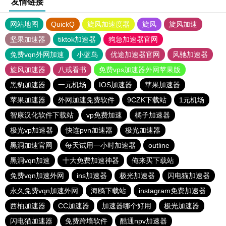
友情链接
网站地图
QuickQ
旋风加速度器
旋风
旋风加速
坚果加速器
tiktok加速器
狗急加速器官网
免费vqn外网加速
小蓝鸟
优途加速器官网
风驰加速器
旋风加速器
八戒看书
免费vps加速器外网苹果版
黑豹加速器
一元机场
IOS加速器
苹果加速器
苹果加速器
外网加速免费软件
9CZK下载站
1元机场
智康汉化软件下载站
vp免费加速
橘子加速器
极光vp加速器
快连pvn加速器
极光加速器
黑洞加速官网
每天试用一小时加速器
outline
黑洞vqn加速
十大免费加速神器
俺来买下载站
免费vqn加速外网
ins加速器
极光加速器
闪电猫加速器
永久免费vqn加速外网
海鸥下载站
instagram免费加速器
西柚加速器
CC加速器
加速器哪个好用
极光加速器
闪电猫加速器
免费跨墙软件
酷通npv加速器