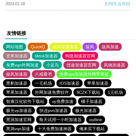
2024-01-18
支持
[0]
反对
[0]
友情链接
网站地图
QuickQ
旋风加速度器
旋风
旋风加速
坚果加速器
tiktok加速器
狗急加速器官网
免费vqn外网加速
小蓝鸟
优途加速器官网
风驰加速器
旋风加速器
八戒看书
免费vps加速器外网苹果版
黑豹加速器
一元机场
IOS加速器
苹果加速器
苹果加速器
外网加速免费软件
9CZK下载站
1元机场
智康汉化软件下载站
vp免费加速
橘子加速器
极光vp加速器
快连pvn加速器
极光加速器
黑洞加速官网
每天试用一小时加速器
outline
黑洞vqn加速
十大免费加速神器
俺来买下载站