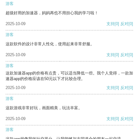
游客
超级好用的加速器，妈妈再也不用担心我的学习啦！
2025-10-09
支持
[0]
反对
[0]
游客
这款软件的设计非常人性化，使用起来非常舒服。
2025-10-09
支持
[0]
反对
[0]
游客
这款加速器app的价格有点贵，可以适当降低一些。我个人觉得，一款加
速器app的价格应该在50元以下才比较合理。
2025-10-09
支持
[0]
反对
[0]
游客
这款游戏非常好玩，画面精美，玩法丰富。
2025-10-09
支持
[0]
反对
[0]
游客
这款app就像我的社交平台，让我能够与志同道合的朋友一起交流。