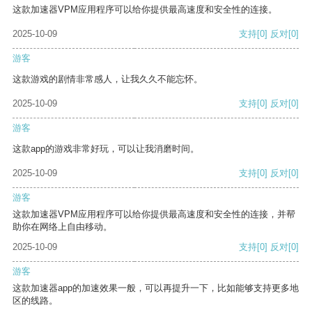
这款加速器VPM应用程序可以给你提供最高速度和安全性的连接。
2025-10-09
支持
[0]
反对
[0]
游客
这款游戏的剧情非常感人，让我久久不能忘怀。
2025-10-09
支持
[0]
反对
[0]
游客
这款app的游戏非常好玩，可以让我消磨时间。
2025-10-09
支持
[0]
反对
[0]
游客
这款加速器VPM应用程序可以给你提供最高速度和安全性的连接，并帮
助你在网络上自由移动。
2025-10-09
支持
[0]
反对
[0]
游客
这款加速器app的加速效果一般，可以再提升一下，比如能够支持更多地
区的线路。