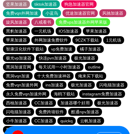
坚果加速器
tiktok加速器
狗急加速器官网
免费vqn外网加速
小蓝鸟
优途加速器官网
风驰加速器
旋风加速器
八戒看书
免费vps加速器外网苹果版
黑豹加速器
一元机场
IOS加速器
苹果加速器
苹果加速器
外网加速免费软件
9CZK下载站
1元机场
智康汉化软件下载站
vp免费加速
橘子加速器
极光vp加速器
快连pvn加速器
极光加速器
黑洞加速官网
每天试用一小时加速器
outline
黑洞vqn加速
十大免费加速神器
俺来买下载站
免费vqn加速外网
ins加速器
极光加速器
闪电猫加速器
永久免费vqn加速外网
海鸥下载站
instagram免费加速器
西柚加速器
CC加速器
加速器哪个好用
极光加速器
闪电猫加速器
免费跨墙软件
酷通npv加速器
小牛加速器
CC加速器
quickq
云帆加速器
黑洞vp永久加速器
极光vqn官网