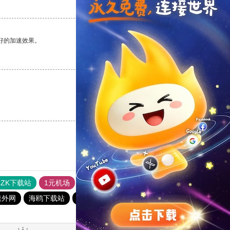
支持
[0]
反对
[0]
好的加速效果。
支持
[0]
反对
[0]
支持
[0]
反对
[0]
CZK下载站
1元机场
vp免费加速
快连pvn加速器
速外网
海鸥下载站
西柚加速器
CC加速器