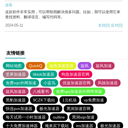
游客
这款软件非常实用，可以帮助我解决很多问题。比如，我可以使用它来
查找资料、翻译语言、编写代码等。
2024-05-11
支持
[0]
反对
[0]
友情链接
网站地图
QuickQ
旋风加速度器
旋风
旋风加速
坚果加速器
tiktok加速器
狗急加速器官网
免费vqn外网加速
小蓝鸟
优途加速器官网
风驰加速器
旋风加速器
八戒看书
免费vps加速器外网苹果版
黑豹加速器
9CZK下载站
1元机场
vp免费加速
快连pvn加速器
极光加速器
黑洞加速官网
每天试用一小时加速器
outline
黑洞vqn加速
十大免费加速神器
俺来买下载站
ins加速器
极光加速器