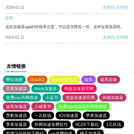
2024-01-11
支持
[0]
反对
[0]
游客
这款加速器app的价格有点贵，可以适当降低一些，这样会更加亲民。
2024-01-11
支持
[0]
反对
[0]
友情链接
网站地图
QuickQ
旋风加速度器
旋风
旋风加速
坚果加速器
tiktok加速器
狗急加速器官网
免费vqn外网加速
小蓝鸟
优途加速器官网
风驰加速器
旋风加速器
八戒看书
免费vps加速器外网苹果版
黑豹加速器
一元机场
IOS加速器
苹果加速器
苹果加速器
外网加速免费软件
9CZK下载站
1元机场
智康汉化软件下载站
vp免费加速
橘子加速器