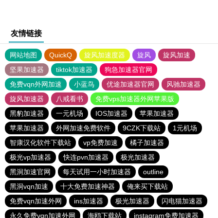
友情链接
网站地图
QuickQ
旋风加速度器
旋风
旋风加速
坚果加速器
tiktok加速器
狗急加速器官网
免费vqn外网加速
小蓝鸟
优途加速器官网
风驰加速器
旋风加速器
八戒看书
免费vps加速器外网苹果版
黑豹加速器
一元机场
IOS加速器
苹果加速器
苹果加速器
外网加速免费软件
9CZK下载站
1元机场
智康汉化软件下载站
vp免费加速
橘子加速器
极光vp加速器
快连pvn加速器
极光加速器
黑洞加速官网
每天试用一小时加速器
outline
黑洞vqn加速
十大免费加速神器
俺来买下载站
免费vqn加速外网
ins加速器
极光加速器
闪电猫加速器
永久免费vqn加速外网
海鸥下载站
instagram免费加速器