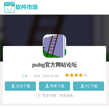
pubg官方网站论坛
工具
|
时间：2024-01-08
|
安卓下载
苹果下载
PC下载
安卓市场，安全绿色