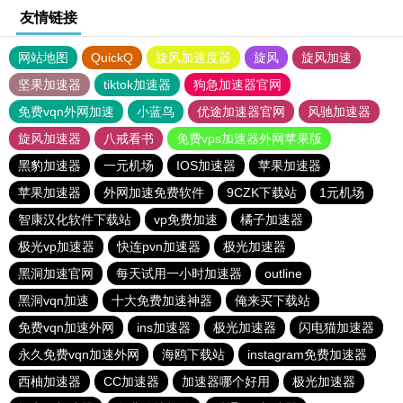
友情链接
网站地图
QuickQ
旋风加速度器
旋风
旋风加速
坚果加速器
tiktok加速器
狗急加速器官网
免费vqn外网加速
小蓝鸟
优途加速器官网
风驰加速器
旋风加速器
八戒看书
免费vps加速器外网苹果版
黑豹加速器
一元机场
IOS加速器
苹果加速器
苹果加速器
外网加速免费软件
9CZK下载站
1元机场
智康汉化软件下载站
vp免费加速
橘子加速器
极光vp加速器
快连pvn加速器
极光加速器
黑洞加速官网
每天试用一小时加速器
outline
黑洞vqn加速
十大免费加速神器
俺来买下载站
免费vqn加速外网
ins加速器
极光加速器
闪电猫加速器
永久免费vqn加速外网
海鸥下载站
instagram免费加速器
西柚加速器
CC加速器
加速器哪个好用
极光加速器