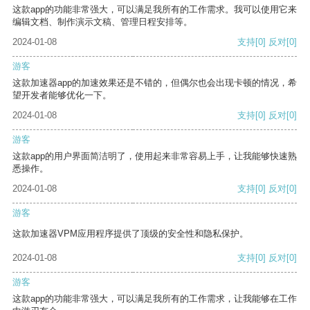
这款app的功能非常强大，可以满足我所有的工作需求。我可以使用它来
编辑文档、制作演示文稿、管理日程安排等。
2024-01-08
支持
[0]
反对
[0]
游客
这款加速器app的加速效果还是不错的，但偶尔也会出现卡顿的情况，希
望开发者能够优化一下。
2024-01-08
支持
[0]
反对
[0]
游客
这款app的用户界面简洁明了，使用起来非常容易上手，让我能够快速熟
悉操作。
2024-01-08
支持
[0]
反对
[0]
游客
这款加速器VPM应用程序提供了顶级的安全性和隐私保护。
2024-01-08
支持
[0]
反对
[0]
游客
这款app的功能非常强大，可以满足我所有的工作需求，让我能够在工作