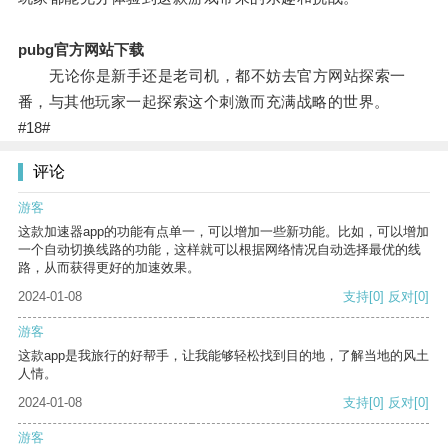
pubg官方网站下载
无论你是新手还是老司机，都不妨去官方网站探索一
番，与其他玩家一起探索这个刺激而充满战略的世界。
#18#
评论
游客
这款加速器app的功能有点单一，可以增加一些新功能。比如，可以增加
一个自动切换线路的功能，这样就可以根据网络情况自动选择最优的线
路，从而获得更好的加速效果。
2024-01-08
支持
[0]
反对
[0]
游客
这款app是我旅行的好帮手，让我能够轻松找到目的地，了解当地的风土
人情。
2024-01-08
支持
[0]
反对
[0]
游客