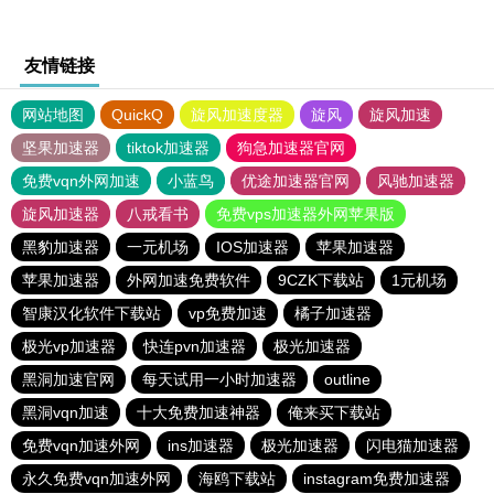
友情链接
网站地图
QuickQ
旋风加速度器
旋风
旋风加速
坚果加速器
tiktok加速器
狗急加速器官网
免费vqn外网加速
小蓝鸟
优途加速器官网
风驰加速器
旋风加速器
八戒看书
免费vps加速器外网苹果版
黑豹加速器
一元机场
IOS加速器
苹果加速器
苹果加速器
外网加速免费软件
9CZK下载站
1元机场
智康汉化软件下载站
vp免费加速
橘子加速器
极光vp加速器
快连pvn加速器
极光加速器
黑洞加速官网
每天试用一小时加速器
outline
黑洞vqn加速
十大免费加速神器
俺来买下载站
免费vqn加速外网
ins加速器
极光加速器
闪电猫加速器
永久免费vqn加速外网
海鸥下载站
instagram免费加速器