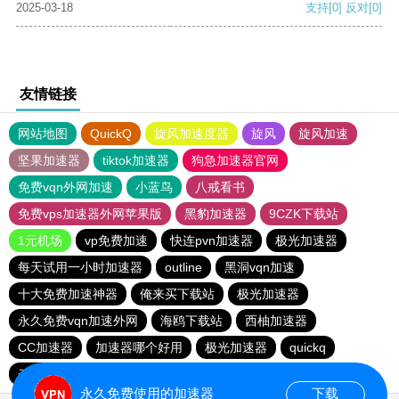
2025-03-18
支持
[0]
反对
[0]
友情链接
网站地图
QuickQ
旋风加速度器
旋风
旋风加速
坚果加速器
tiktok加速器
狗急加速器官网
免费vqn外网加速
小蓝鸟
八戒看书
免费vps加速器外网苹果版
黑豹加速器
9CZK下载站
1元机场
vp免费加速
快连pvn加速器
极光加速器
每天试用一小时加速器
outline
黑洞vqn加速
十大免费加速神器
俺来买下载站
极光加速器
永久免费vqn加速外网
海鸥下载站
西柚加速器
CC加速器
加速器哪个好用
极光加速器
quickq
云帆加速器
极光vqn官网
永久免费使用的加速器
下载