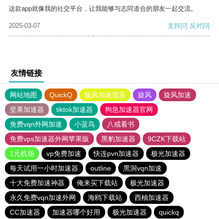
这款app就像我的社交平台，让我能够与志同道合的朋友一起交流。
2025-03-07
支持
[0]
反对
[0]
友情链接
网站地图
QuickQ
旋风加速度器
旋风
旋风加速
坚果加速器
tiktok加速器
狗急加速器官网
免费vqn外网加速
小蓝鸟
八戒看书
免费vps加速器外网苹果版
黑豹加速器
9CZK下载站
1元机场
vp免费加速
快连pvn加速器
极光加速器
每天试用一小时加速器
outline
黑洞vqn加速
十大免费加速神器
俺来买下载站
极光加速器
永久免费vqn加速外网
海鸥下载站
西柚加速器
CC加速器
加速器哪个好用
极光加速器
quickq