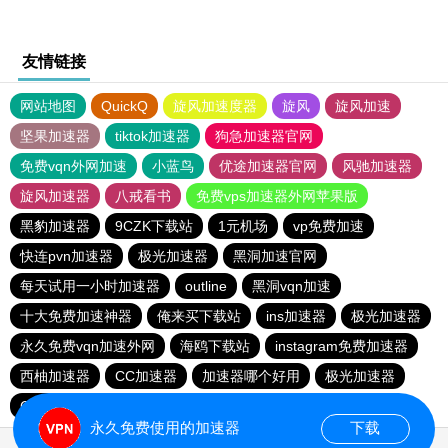
友情链接
网站地图
QuickQ
旋风加速度器
旋风
旋风加速
坚果加速器
tiktok加速器
狗急加速器官网
免费vqn外网加速
小蓝鸟
优途加速器官网
风驰加速器
旋风加速器
八戒看书
免费vps加速器外网苹果版
黑豹加速器
9CZK下载站
1元机场
vp免费加速
快连pvn加速器
极光加速器
黑洞加速官网
每天试用一小时加速器
outline
黑洞vqn加速
十大免费加速神器
俺来买下载站
ins加速器
极光加速器
永久免费vqn加速外网
海鸥下载站
instagram免费加速器
西柚加速器
CC加速器
加速器哪个好用
极光加速器
CC加速器
quickq
云帆加速器
极光vqn官网
永久免费使用的加速器
下载