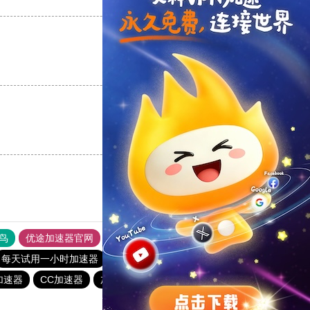
支持
[0]
反对
[0]
支持
[0]
反对
[0]
支持
[0]
反对
[0]
鸟
优途加速器官网
风驰加速器
旋风加速器
八戒看书
每天试用一小时加速器
outline
黑洞vqn加速
加速器
CC加速器
加速器哪个好用
极光加速器