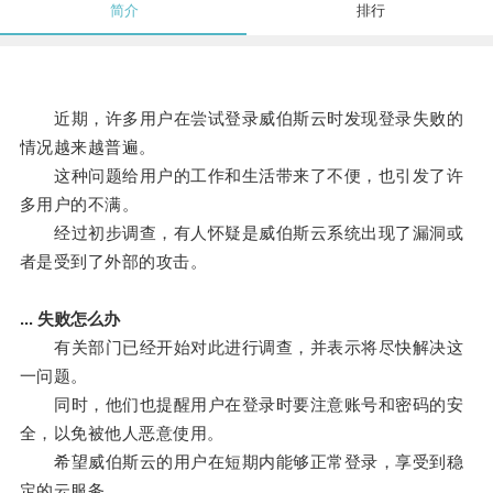
简介
排行
近期，许多用户在尝试登录威伯斯云时发现登录失败的
情况越来越普遍。
这种问题给用户的工作和生活带来了不便，也引发了许
多用户的不满。
经过初步调查，有人怀疑是威伯斯云系统出现了漏洞或
者是受到了外部的攻击。
... 失败怎么办
有关部门已经开始对此进行调查，并表示将尽快解决这
一问题。
同时，他们也提醒用户在登录时要注意账号和密码的安
全，以免被他人恶意使用。
希望威伯斯云的用户在短期内能够正常登录，享受到稳
定的云服务。