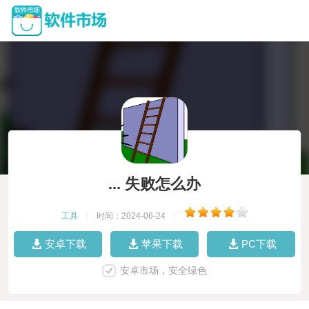
... 失败怎么办
工具
|
时间：2024-06-24
|
安卓下载
苹果下载
PC下载
安卓市场，安全绿色