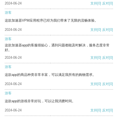
2024-06-24
支持
[0]
反对
[0]
游客
这款加速器VPM应用程序已经为我们带来了无限的流畅体验。
2024-06-24
支持
[0]
反对
[0]
游客
这款加速器app的客服很贴心，遇到问题都能及时解决，服务态度非常
好。
2024-06-24
支持
[0]
反对
[0]
游客
这款app的商品种类非常丰富，可以满足我所有的购物需求。
2024-06-24
支持
[0]
反对
[0]
游客
这款app的游戏非常好玩，可以让我消磨时间。
2024-06-24
支持
[0]
反对
[0]