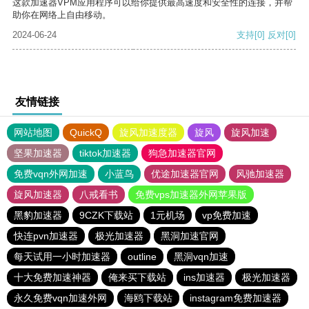
这款加速器VPM应用程序可以给你提供最高速度和安全性的连接，并帮
助你在网络上自由移动。
2024-06-24
支持
[0]
反对
[0]
友情链接
网站地图
QuickQ
旋风加速度器
旋风
旋风加速
坚果加速器
tiktok加速器
狗急加速器官网
免费vqn外网加速
小蓝鸟
优途加速器官网
风驰加速器
旋风加速器
八戒看书
免费vps加速器外网苹果版
黑豹加速器
9CZK下载站
1元机场
vp免费加速
快连pvn加速器
极光加速器
黑洞加速官网
每天试用一小时加速器
outline
黑洞vqn加速
十大免费加速神器
俺来买下载站
ins加速器
极光加速器
永久免费vqn加速外网
海鸥下载站
instagram免费加速器