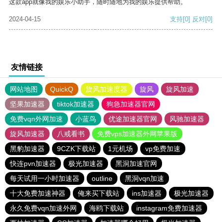
这款app就像我的娱乐小助手，随时随地为我的娱乐提供帮助。
2024-04-15
支持
[0]
反对
[0]
友情链接
网站地图
QuickQ
旋风加速度器
旋风
旋风加速
坚果加速器
tiktok加速器
狗急加速器官网
免费vqn外网加速
小蓝鸟
优途加速器官网
风驰加速器
旋风加速器
八戒看书
免费vps加速器外网苹果版
黑豹加速器
9CZK下载站
1元机场
vp免费加速
快连pvn加速器
极光加速器
黑洞加速官网
每天试用一小时加速器
outline
黑洞vqn加速
十大免费加速神器
俺来买下载站
ins加速器
极光加速器
永久免费vqn加速外网
海鸥下载站
instagram免费加速器