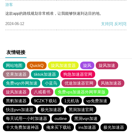
游客
这款app的路线规划非常精准，让我能够快速到达目的地。
2024-06-12
支持
[0]
反对
[0]
友情链接
网站地图
QuickQ
旋风加速度器
旋风
旋风加速
坚果加速器
tiktok加速器
狗急加速器官网
免费vqn外网加速
小蓝鸟
优途加速器官网
风驰加速器
旋风加速器
八戒看书
免费vps加速器外网苹果版
黑豹加速器
9CZK下载站
1元机场
vp免费加速
快连pvn加速器
极光加速器
黑洞加速官网
每天试用一小时加速器
outline
黑洞vqn加速
十大免费加速神器
俺来买下载站
ins加速器
极光加速器