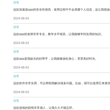
游客
这款加速器app的安全性很高，使用过程中不会泄露个人信息，这让我很
2024-06-03
游客
这款app的老师非常专业，教学水平很高，让我能够学到实用的知识。
2024-06-03
游客
这款app是我娱乐的好帮手，让我能够放松身心，享受美好时光。
2024-06-03
游客
这款软件非常实用，可以帮助我解决很多问题。比如，我可以使用它来查
2024-06-03
游客
这款游戏的剧情非常感人，让我久久不能忘怀。