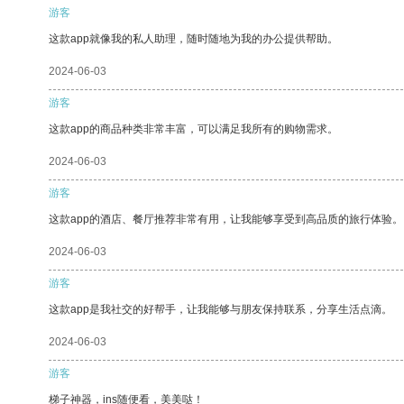
游客
这款app就像我的私人助理，随时随地为我的办公提供帮助。
2024-06-03
游客
这款app的商品种类非常丰富，可以满足我所有的购物需求。
2024-06-03
游客
这款app的酒店、餐厅推荐非常有用，让我能够享受到高品质的旅行体验。
2024-06-03
游客
这款app是我社交的好帮手，让我能够与朋友保持联系，分享生活点滴。
2024-06-03
游客
梯子神器，ins随便看，美美哒！