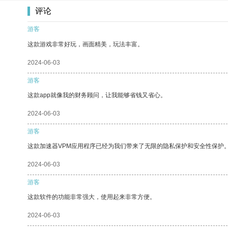
评论
游客
这款游戏非常好玩，画面精美，玩法丰富。
2024-06-03
游客
这款app就像我的财务顾问，让我能够省钱又省心。
2024-06-03
游客
这款加速器VPM应用程序已经为我们带来了无限的隐私保护和安全性保护
2024-06-03
游客
这款软件的功能非常强大，使用起来非常方便。
2024-06-03