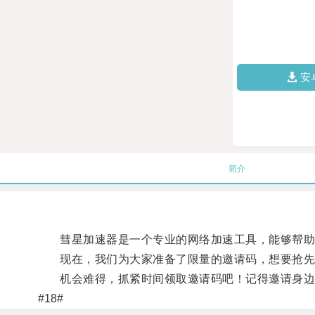
安
简介
彗星加速器是一个专业的网络加速工具，能够帮助
现在，我们为大家准备了限量的邀请码，想要抢先体
机会难得，抓紧时间领取邀请码吧！记得邀请身边的
#18#