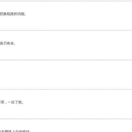
动切换线路的功能。
中游刃有余。
合理，一目了然。
你在网络上自由移动。